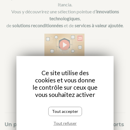
Itancia.
Vous y découvrirez une sélection pointue d’
innovations
technologiques
,
de
solutions reconditionnées
et de
services à valeur ajoutée
.
Un seul lieu.
Un seul objectif.
Ce site utilise des
Réunir tout l'écosystème du Channel IT.
cookies et vous donne
le contrôle sur ceux que
vous souhaitez activer
Tout accepter
Tout refuser
Un programme rythmé par des temps forts